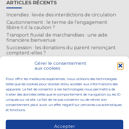
ARTICLES RÉCENTS
Incendies : levée des interdictions de circulation
Cautionnement : le terme de l’engagement
libère-t-il la caution ?
Transport fluvial de marchandises : une aide
financière bienvenue
Succession : les donations du parent renonçant
comptent-elles ?
Encadrement des loyers : une année de plus
Gérer le consentement
aux cookies
COMMENTAIRES RÉCENTS
Pour offrir les meilleures expériences, nous utilisons des technologies
telles que les cookies pour stocker et/ou accéder aux informations des
appareils. Le fait de consentir à ces technologies nous permettra de
traiter des données telles que le comportement de navigation ou les ID
uniques sur ce site. Le fait de ne pas consentir ou de retirer son
consentement peut avoir un effet négatif sur certaines caractéristiques
Footer
et fonctions.
NOS ENGAGEMENTS
ACCOMPAGNEMENT
Principale
SOLUTIONS NUMÉRIQUES
ACTUALITÉS
Accepter