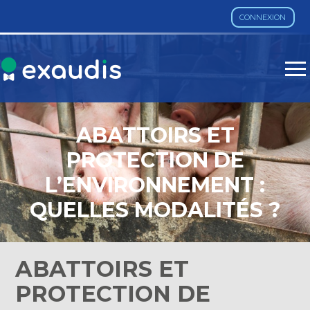
CONNEXION
Aller
au
contenu
ABATTOIRS ET
PROTECTION DE
L’ENVIRONNEMENT :
QUELLES MODALITÉS ?
ABATTOIRS ET
PROTECTION DE