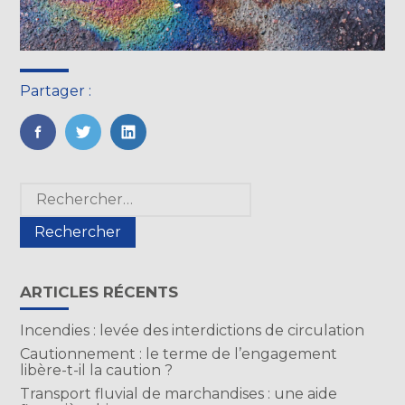
Partager :
FaceBook
Twitter
LinkedIn
Blog
Rechercher :
sidebar
ARTICLES RÉCENTS
Incendies : levée des interdictions de circulation
Cautionnement : le terme de l’engagement
libère-t-il la caution ?
Transport fluvial de marchandises : une aide