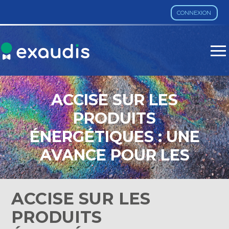
CONNEXION
Aller
au
contenu
ACCISE SUR LES
PRODUITS
ÉNERGÉTIQUES : UNE
AVANCE POUR LES
AGRICULTEURS
ACCISE SUR LES
PRODUITS