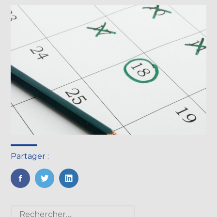
Partager :
FaceBook
Twitter
LinkedIn
Blog
Rechercher :