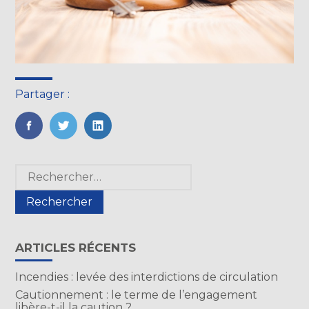
Partager :
FaceBook
Twitter
LinkedIn
Blog
Rechercher :
sidebar
ARTICLES RÉCENTS
Incendies : levée des interdictions de circulation
Cautionnement : le terme de l’engagement
libère-t-il la caution ?