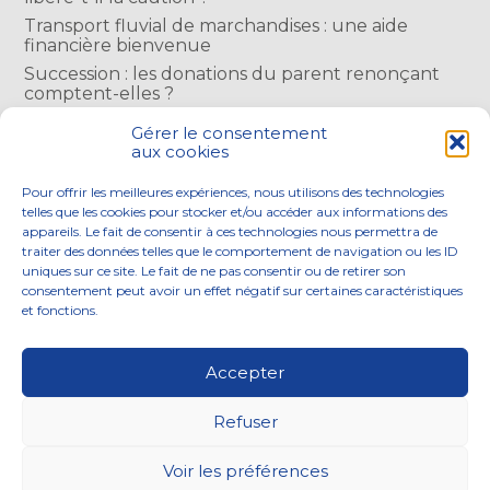
Transport fluvial de marchandises : une aide
financière bienvenue
Succession : les donations du parent renonçant
comptent-elles ?
Encadrement des loyers : une année de plus
Gérer le consentement
aux cookies
COMMENTAIRES RÉCENTS
Pour offrir les meilleures expériences, nous utilisons des technologies
telles que les cookies pour stocker et/ou accéder aux informations des
appareils. Le fait de consentir à ces technologies nous permettra de
traiter des données telles que le comportement de navigation ou les ID
uniques sur ce site. Le fait de ne pas consentir ou de retirer son
consentement peut avoir un effet négatif sur certaines caractéristiques
Footer
et fonctions.
NOS ENGAGEMENTS
ACCOMPAGNEMENT
Principale
SOLUTIONS NUMÉRIQUES
ACTUALITÉS
Accepter
NOUS REJOINDRE
CONTACTEZ-NOUS
Refuser
Footer
PLAN DU SITE
MENTIONS LÉGALES
Voir les préférences