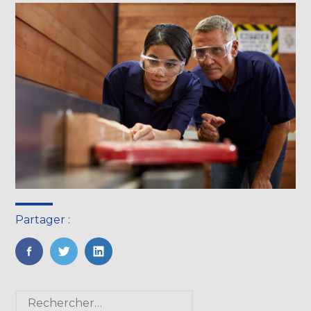
Partager :
FaceBook
Twitter
LinkedIn
Blog
Rechercher :