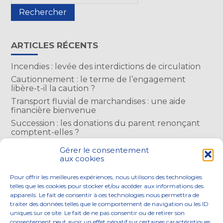
sidebar
ARTICLES RÉCENTS
Incendies : levée des interdictions de circulation
Cautionnement : le terme de l’engagement
libère-t-il la caution ?
Transport fluvial de marchandises : une aide
financière bienvenue
Succession : les donations du parent renonçant
comptent-elles ?
Encadrement des loyers : une année de plus
Gérer le consentement
aux cookies
COMMENTAIRES RÉCENTS
Pour offrir les meilleures expériences, nous utilisons des technologies
telles que les cookies pour stocker et/ou accéder aux informations des
appareils. Le fait de consentir à ces technologies nous permettra de
traiter des données telles que le comportement de navigation ou les ID
uniques sur ce site. Le fait de ne pas consentir ou de retirer son
consentement peut avoir un effet négatif sur certaines caractéristiques