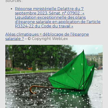
Sources :
Réponse ministérielle Delattre du 7
septembre 2023, Sénat, n° 07902 : «
Liquidation exceptionnelle des plans
d’épargne salariale en application de l’article
R3324-22 du Code du travail »
Aléas climatiques = déblocage de l’épargne
salariale ?
– © Copyright WebLex