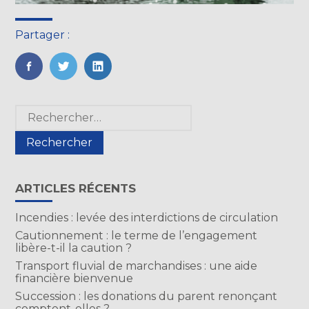
Partager :
FaceBook
Twitter
LinkedIn
Blog
Rechercher :
sidebar
ARTICLES RÉCENTS
Incendies : levée des interdictions de circulation
Cautionnement : le terme de l’engagement
libère-t-il la caution ?
Transport fluvial de marchandises : une aide
financière bienvenue
Succession : les donations du parent renonçant
comptent-elles ?