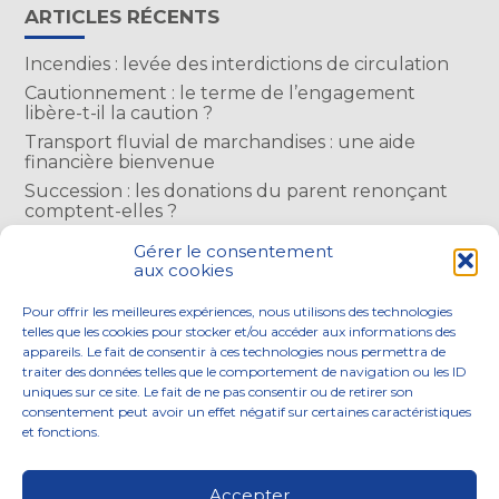
ARTICLES RÉCENTS
Incendies : levée des interdictions de circulation
Cautionnement : le terme de l’engagement
libère-t-il la caution ?
Transport fluvial de marchandises : une aide
financière bienvenue
Succession : les donations du parent renonçant
comptent-elles ?
Encadrement des loyers : une année de plus
Gérer le consentement
aux cookies
COMMENTAIRES RÉCENTS
Pour offrir les meilleures expériences, nous utilisons des technologies
telles que les cookies pour stocker et/ou accéder aux informations des
appareils. Le fait de consentir à ces technologies nous permettra de
traiter des données telles que le comportement de navigation ou les ID
uniques sur ce site. Le fait de ne pas consentir ou de retirer son
consentement peut avoir un effet négatif sur certaines caractéristiques
Footer
et fonctions.
NOS ENGAGEMENTS
ACCOMPAGNEMENT
Principale
SOLUTIONS NUMÉRIQUES
ACTUALITÉS
Accepter