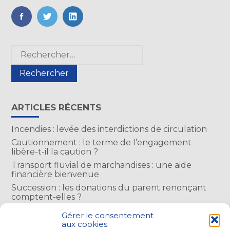
FaceBook
Twitter
LinkedIn
Blog
Rechercher :
sidebar
ARTICLES RÉCENTS
Incendies : levée des interdictions de circulation
Cautionnement : le terme de l’engagement
libère-t-il la caution ?
Transport fluvial de marchandises : une aide
financière bienvenue
Succession : les donations du parent renonçant
comptent-elles ?
Encadrement des loyers : une année de plus
Gérer le consentement
aux cookies