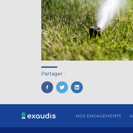
Partager :
FaceBook
Twitter
LinkedIn
Footer
NOS ENGAGEMENTS
A
Principale