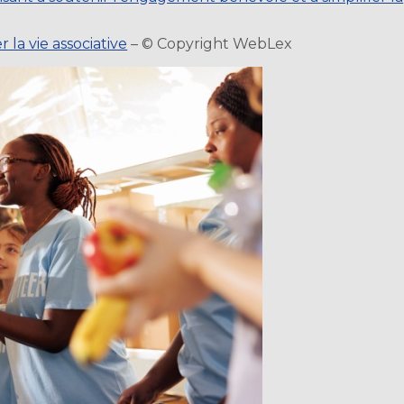
 la vie associative
– © Copyright WebLex