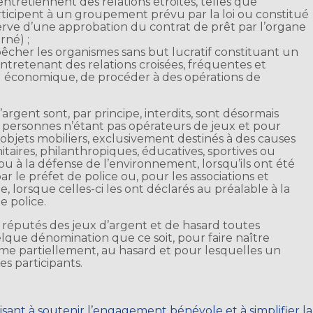
 entretiennent des relations étroites, telles que
articipent à un groupement prévu par la loi ou constitué
erve d’une approbation du contrat de prêt par l’organe
rné) ;
pêcher les organismes sans but lucratif constituant un
tretenant des relations croisées, fréquentes et
ou économique, de procéder à des opérations de
’argent sont, par principe, interdits, sont désormais
es personnes n’étant pas opérateurs de jeux et pour
’objets mobiliers, exclusivement destinés à des causes
anitaires, philanthropiques, éducatives, sportives ou
ou à la défense de l’environnement, lorsqu’ils ont été
r le préfet de police ou, pour les associations et
, lorsque celles-ci les ont déclarés au préalable à la
e police.
nt réputés des jeux d’argent et de hasard toutes
elque dénomination que ce soit, pour faire naître
ême partiellement, au hasard et pour lesquelles un
des participants.
isant à soutenir l’engagement bénévole et à simplifier la