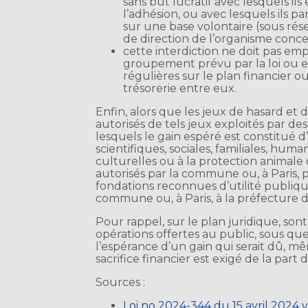
sans but lucratif avec lesquels ils
l’adhésion, ou avec lesquels ils p
sur une base volontaire (sous rés
de direction de l’organisme conce
cette interdiction ne doit pas em
groupement prévu par la loi ou en
régulières sur le plan financier 
trésorerie entre eux.
Enfin, alors que les jeux de hasard et d
autorisés de tels jeux exploités par d
lesquels le gain espéré est constitué d
scientifiques, sociales, familiales, hum
culturelles ou à la protection animale 
autorisés par la commune ou, à Paris, pa
fondations reconnues d’utilité publique
commune ou, à Paris, à la préfecture d
Pour rappel, sur le plan juridique, so
opérations offertes au public, sous qu
l’espérance d’un gain qui serait dû, m
sacrifice financier est exigé de la part 
Sources :
Loi no 2024-344 du 15 avril 2024 v