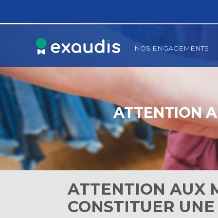
Principal
NOS ENGAGEMENTS
Aller
au
contenu
ATTENTION A
ATTENTION AUX 
CONSTITUER UNE