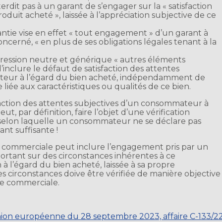
erdit pas à un garant de s’engager sur la « satisfaction
uit acheté », laissée à l’appréciation subjective de ce
antie vise en effet « tout engagement » d’un garant à
erné, « en plus de ses obligations légales tenant à la
pression neutre et générique « autres éléments
’inclure le défaut de satisfaction des attentes
teur à l’égard du bien acheté, indépendamment de
 liée aux caractéristiques ou qualités de ce bien.
isfaction des attentes subjectives d’un consommateur à
eut, par définition, faire l’objet d’une vérification
ion selon laquelle un consommateur ne se déclare pas
ant suffisante !
e commerciale peut inclure l’engagement pris par un
rtant sur des circonstances inhérentes à ce
 l’égard du bien acheté, laissée à sa propre
es circonstances doive être vérifiée de manière objective
ie commerciale.
’Union européenne du 28 septembre 2023, affaire C-133/2