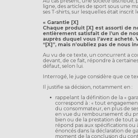
Au cas présent, une société distribue,
ligne, des articles de sport sous une 
ses T-shirts, sur lesquelles était inscrit 
« Garantie [X]
Chaque produit [X] est assorti de no
entièrement satisfait de l’un de nos
auprès duquel vous l’avez acheté.
“[X]”, mais n’oubliez pas de nous i
Au vu de ce texte, un concurrent a con
devant, de ce fait, répondre à certaines
défaut, selon lui.
Interrogé, le juge considère que ce t
Il justifie sa décision, notamment en :
rappelant la définition de la « g
correspond à : « tout engagement
du consommateur, en plus de ses o
en vue du remboursement du prix
bien ou de la prestation de tout au
répond pas aux spécifications ou 
énoncés dans la déclaration de ga
moment de la conclusion du contra