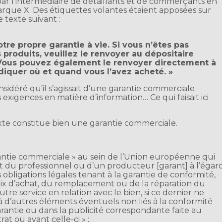
 par l’intermédiaire de détaillants et de commerçants en
marque X. Des étiquettes volantes étaient apposées sur
le texte suivant :
tre propre garantie à vie. Si vous n’êtes pas
 produits, veuillez le renvoyer au dépositaire
 Vous pouvez également le renvoyer directement à
ndiquer où et quand vous l’avez acheté. »
sidéré qu’il s’agissait d’une garantie commerciale
 exigences en matière d’information… Ce qui faisait ici
exte constitue bien une garantie commerciale.
arantie commerciale » au sein de l’Union européenne qui
 du professionnel ou d’un producteur [garant] à l’égar
bligations légales tenant à la garantie de conformité,
 d’achat, du remplacement ou de la réparation du
tre service en relation avec le bien, si ce dernier ne
à d’autres éléments éventuels non liés à la conformité
rantie ou dans la publicité correspondante faite au
t ou avant celle-ci » ;