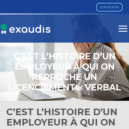
CONNEXION
Aller
au
contenu
C’EST L’HISTOIRE D’UN
EMPLOYEUR À QUI ON
REPROCHE UN
LICENCIEMENT « VERBAL
»…
C’EST L’HISTOIRE D’UN
EMPLOYEUR À QUI ON