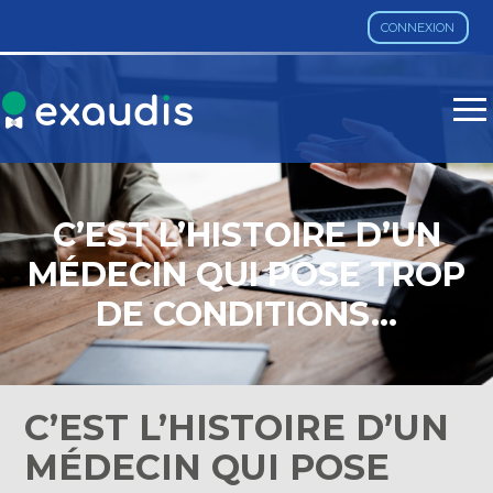
CONNEXION
Aller
au
contenu
C’EST L’HISTOIRE D’UN
MÉDECIN QUI POSE TROP
DE CONDITIONS…
C’EST L’HISTOIRE D’UN
MÉDECIN QUI POSE