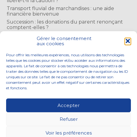
libère-t-il la caution ?
Transport fluvial de marchandises : une aide
financière bienvenue
Succession : les donations du parent renonçant
comptent-elles ?
Encadrement des loyers : une année de plus
Gérer le consentement
aux cookies
COMMENTAIRES RÉCENTS
Pour offrir les meilleures expériences, nous utilisons des technologies
telles que les cookies pour stocker et/ou accéder aux informations des
appareils. Le fait de consentir à ces technologies nous permettra de
traiter des données telles que le comportement de navigation ou les ID
uniques sur ce site. Le fait de ne pas consentir ou de retirer son
consentement peut avoir un effet négatif sur certaines caractéristiques
Footer
et fonctions.
NOS ENGAGEMENTS
ACCOMPAGNEMENT
Principale
SOLUTIONS NUMÉRIQUES
ACTUALITÉS
Accepter
NOUS REJOINDRE
CONTACTEZ-NOUS
Refuser
Footer
PLAN DU SITE
MENTIONS LÉGALES
Voir les préférences