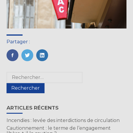
Partager :
FaceBook
Twitter
LinkedIn
Blog
Rechercher :
sidebar
ARTICLES RÉCENTS
Incendies : levée des interdictions de circulation
Cautionnement : le terme de l’engagement