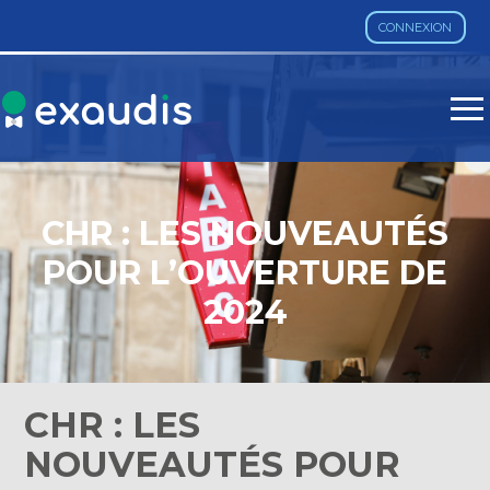
CONNEXION
Aller
au
contenu
CHR : LES NOUVEAUTÉS
POUR L’OUVERTURE DE
2024
CHR : LES
NOUVEAUTÉS POUR