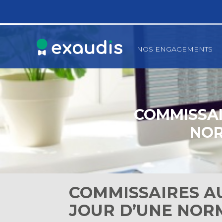
Principal
NOS ENGAGEMENTS
Aller
au
contenu
COMMISSAI
NOR
COMMISSAIRES AU
JOUR D’UNE NOR