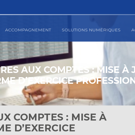
ACCOMPAGNEMENT
SOLUTIONS NUMÉRIQUES
A
RES AUX COMPTES : MISE À 
ME D’EXERCICE PROFESSIO
X COMPTES : MISE À
ME D’EXERCICE