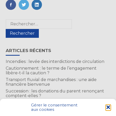
FaceBook
Twitter
LinkedIn
Blog
Rechercher :
sidebar
ARTICLES RÉCENTS
Incendies : levée des interdictions de circulation
Cautionnement : le terme de l’engagement
libère-t-il la caution ?
Transport fluvial de marchandises : une aide
financière bienvenue
Succession : les donations du parent renonçant
comptent-elles ?
Encadrement des loyers : une année de plus
Gérer le consentement
aux cookies