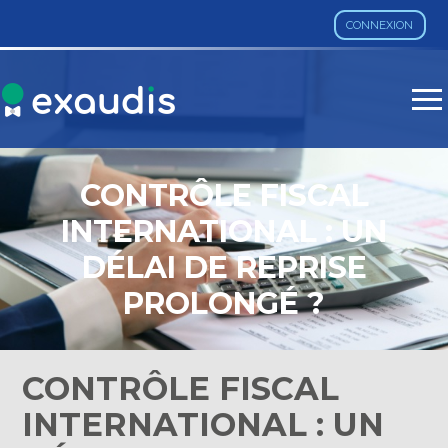
CONNEXION
Aller
au
contenu
CONTRÔLE FISCAL
INTERNATIONAL : UN
DÉLAI DE REPRISE
PROLONGÉ ?
CONTRÔLE FISCAL
INTERNATIONAL : UN