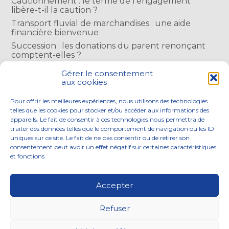
Cautionnement : le terme de l’engagement
libère-t-il la caution ?
Transport fluvial de marchandises : une aide
financière bienvenue
Succession : les donations du parent renonçant
comptent-elles ?
Encadrement des loyers : une année de plus
Gérer le consentement
aux cookies
COMMENTAIRES RÉCENTS
Pour offrir les meilleures expériences, nous utilisons des technologies
telles que les cookies pour stocker et/ou accéder aux informations des
appareils. Le fait de consentir à ces technologies nous permettra de
traiter des données telles que le comportement de navigation ou les ID
uniques sur ce site. Le fait de ne pas consentir ou de retirer son
consentement peut avoir un effet négatif sur certaines caractéristiques
Footer
et fonctions.
NOS ENGAGEMENTS
ACCOMPAGNEMENT
Principale
SOLUTIONS NUMÉRIQUES
ACTUALITÉS
Accepter
NOUS REJOINDRE
CONTACTEZ-NOUS
Refuser
Footer
PLAN DU SITE
MENTIONS LÉGALES