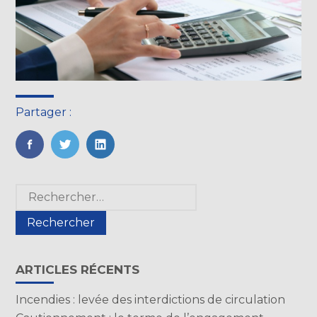
Partager :
FaceBook
Twitter
LinkedIn
Blog
Rechercher :
sidebar
ARTICLES RÉCENTS
Incendies : levée des interdictions de circulation