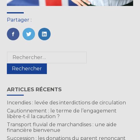
Partager :
FaceBook
Twitter
LinkedIn
Blog
Rechercher :
sidebar
ARTICLES RÉCENTS
Incendies : levée des interdictions de circulation
Cautionnement : le terme de l’engagement
libère-t-il la caution ?
Transport fluvial de marchandises : une aide
financière bienvenue
Succession : les donations du parent renonçant