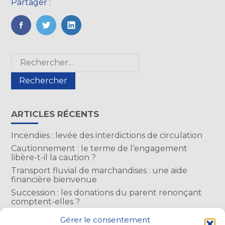
Partager :
FaceBook
Twitter
LinkedIn
Blog
Rechercher :
sidebar
ARTICLES RÉCENTS
Incendies : levée des interdictions de circulation
Cautionnement : le terme de l’engagement
libère-t-il la caution ?
Transport fluvial de marchandises : une aide
financière bienvenue
Succession : les donations du parent renonçant
comptent-elles ?
Encadrement des loyers : une année de plus
Gérer le consentement