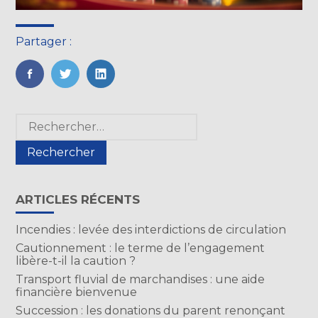
Partager :
FaceBook
Twitter
LinkedIn
Blog
Rechercher :
sidebar
ARTICLES RÉCENTS
Incendies : levée des interdictions de circulation
Cautionnement : le terme de l’engagement
libère-t-il la caution ?
Transport fluvial de marchandises : une aide
financière bienvenue
Succession : les donations du parent renonçant