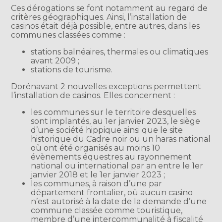
Ces dérogations se font notamment au regard de
critères géographiques. Ainsi, l’installation de
casinos était déjà possible, entre autres, dans les
communes classées comme :
stations balnéaires, thermales ou climatiques
avant 2009 ;
stations de tourisme.
Dorénavant 2 nouvelles exceptions permettent
l’installation de casinos. Elles concernent :
les communes sur le territoire desquelles
sont implantés, au 1er janvier 2023, le siège
d’une société hippique ainsi que le site
historique du Cadre noir ou un haras national
où ont été organisés au moins 10
évènements équestres au rayonnement
national ou international par an entre le 1er
janvier 2018 et le 1er janvier 2023 ;
les communes, à raison d’une par
département frontalier, où aucun casino
n’est autorisé à la date de la demande d’une
commune classée comme touristique,
membre d’une intercommunalité à fiscalité