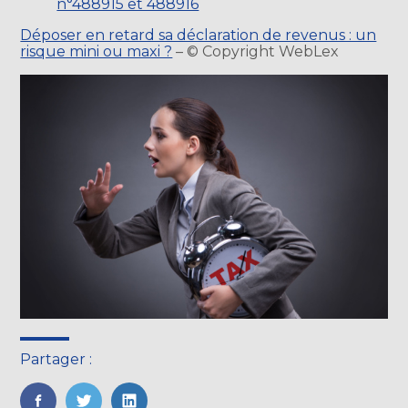
n°488915 et 488916
Déposer en retard sa déclaration de revenus : un
risque mini ou maxi ?
– © Copyright WebLex
Partager :