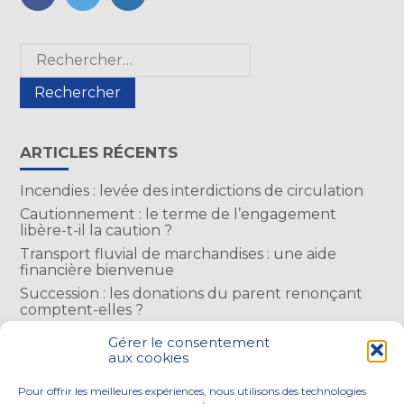
FaceBook
Twitter
LinkedIn
Blog
Rechercher :
sidebar
ARTICLES RÉCENTS
Incendies : levée des interdictions de circulation
Cautionnement : le terme de l’engagement
libère-t-il la caution ?
Transport fluvial de marchandises : une aide
financière bienvenue
Succession : les donations du parent renonçant
comptent-elles ?
Encadrement des loyers : une année de plus
Gérer le consentement
aux cookies
COMMENTAIRES RÉCENTS
Pour offrir les meilleures expériences, nous utilisons des technologies