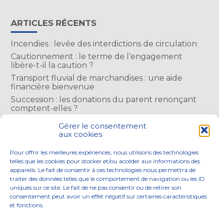
ARTICLES RÉCENTS
Incendies : levée des interdictions de circulation
Cautionnement : le terme de l’engagement
libère-t-il la caution ?
Transport fluvial de marchandises : une aide
financière bienvenue
Succession : les donations du parent renonçant
comptent-elles ?
Encadrement des loyers : une année de plus
Gérer le consentement
aux cookies
COMMENTAIRES RÉCENTS
Pour offrir les meilleures expériences, nous utilisons des technologies
telles que les cookies pour stocker et/ou accéder aux informations des
appareils. Le fait de consentir à ces technologies nous permettra de
traiter des données telles que le comportement de navigation ou les ID
uniques sur ce site. Le fait de ne pas consentir ou de retirer son
consentement peut avoir un effet négatif sur certaines caractéristiques
Footer
et fonctions.
NOS ENGAGEMENTS
ACCOMPAGNEMENT
Principale