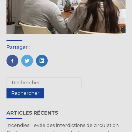
Partager :
FaceBook
Twitter
LinkedIn
Blog
Rechercher :
sidebar
ARTICLES RÉCENTS
Incendies : levée des interdictions de circulation