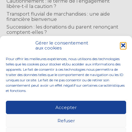
Cautionnement : le terme de l’engagement
libère-t-il la caution ?
Transport fluvial de marchandises : une aide
financière bienvenue
Succession : les donations du parent renonçant
comptent-elles ?
Encadrement des loyers : une année de plus
Gérer le consentement
aux cookies
COMMENTAIRES RÉCENTS
Pour offrir les meilleures expériences, nous utilisons des technologies
telles que les cookies pour stocker et/ou accéder aux informations des
appareils. Le fait de consentir à ces technologies nous permettra de
traiter des données telles que le comportement de navigation ou les ID
uniques sur ce site. Le fait de ne pas consentir ou de retirer son
consentement peut avoir un effet négatif sur certaines caractéristiques
Footer
et fonctions.
NOS ENGAGEMENTS
ACCOMPAGNEMENT
Principale
SOLUTIONS NUMÉRIQUES
ACTUALITÉS
Accepter
NOUS REJOINDRE
CONTACTEZ-NOUS
Refuser
Footer
PLAN DU SITE
MENTIONS LÉGALES