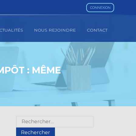
CONNEXION
CTUALITÉS
NOUS REJOINDRE
CONTACT
IMPÔT : MÊME
Blog
Rechercher :
sidebar