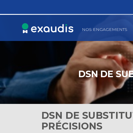
Principal
NOS ENGAGEMENTS
Aller
au
contenu
DSN DE SUB
DSN DE SUBSTITU
PRÉCISIONS