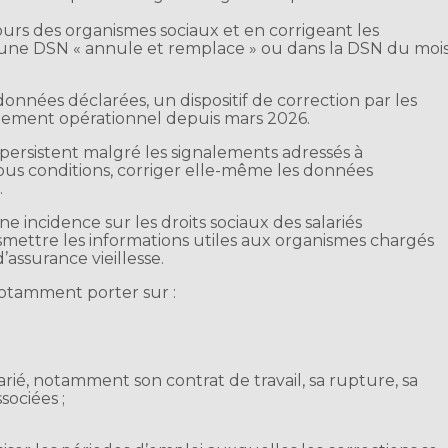
tours des organismes sociaux et en corrigeant les
ar une DSN « annule et remplace » ou dans la DSN du moi
onnées déclarées, un dispositif de correction par les
inement opérationnel depuis mars 2026.
ersistent malgré les signalements adressés à
sous conditions, corriger elle-même les données
.
 incidence sur les droits sociaux des salariés
nsmettre les informations utiles aux organismes chargés
’assurance vieillesse.
notamment porter sur :
larié, notamment son contrat de travail, sa rupture, sa
sociées ;
.