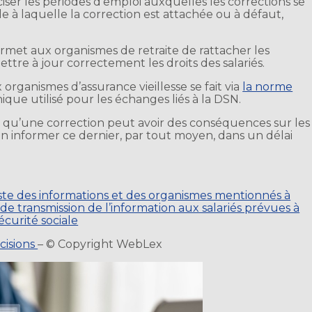
iser les périodes d’emploi auxquelles les corrections se
e à laquelle la correction est attachée ou à défaut,
ermet aux organismes de retraite de rattacher les
ttre à jour correctement les droits des salariés.
 organismes d’assurance vieillesse se fait via
la norme
nique utilisé pour les échanges liés à la DSN.
é qu’une correction peut avoir des conséquences sur les
it en informer ce dernier, par tout moyen, dans un délai
liste des informations et des organismes mentionnés à
és de transmission de l’information aux salariés prévues à
sécurité sociale
cisions
– © Copyright WebLex