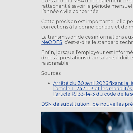
L’Urssaf ou la MSA doit également préc
rattachent à savoir la période mensuell
l’année civile concernée.
Cette précision est importante : elle p
corrections à la bonne période et de me
La transmission de ces informations aux
NeODES
, c’est-à-dire le standard tech
Enfin, lorsque l’employeur est inform
droits à prestations d’un salarié, il do
raisonnable.
Sources :
Arrêté du 30 avril 2026 fixant la 
l’article L. 242-1-3 et les modalit
l’article R.133-14-3 du code de la 
DSN de substitution : de nouvelles pré