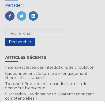
Partager :
FaceBook
Twitter
LinkedIn
Blog
Rechercher :
sidebar
ARTICLES RÉCENTS
Incendies : levée des interdictions de circulation
Cautionnement : le terme de l’engagement
libère-t-il la caution ?
Transport fluvial de marchandises : une aide
financière bienvenue
Succession : les donations du parent renonçant
comptent-elles ?
Encadrement des loyers : une année de plus