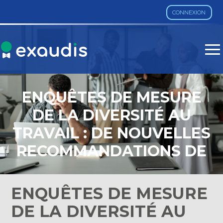
CONNEXION
Aller
au
contenu
ENQUÊTES DE MESURE
DE LA DIVERSITÉ AU
TRAVAIL : DE NOUVELLES
RECOMMANDATIONS DE
LA CNIL
ENQUÊTES DE MESURE
DE LA DIVERSITÉ AU