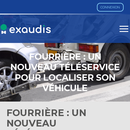
CONNEXION
Aller
au
contenu
FOURRIÈRE : UN
NOUVEAU TÉLÉSERVICE
POUR LOCALISER SON
VÉHICULE
FOURRIÈRE : UN
NOUVEAU