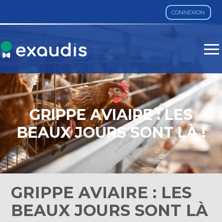
CONNEXION
Aller
au
contenu
GRIPPE AVIAIRE : LES
BEAUX JOURS SONT LÀ !
GRIPPE AVIAIRE : LES
BEAUX JOURS SONT LÀ