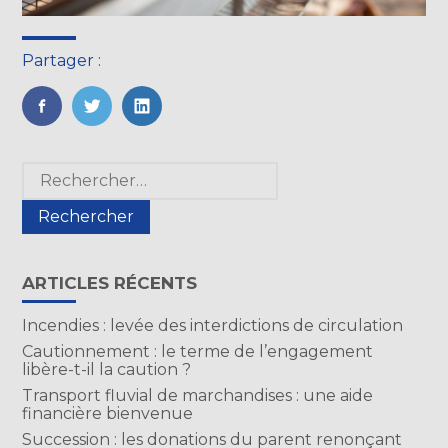
Partager :
FaceBook
Twitter
LinkedIn
Blog
Rechercher :
sidebar
ARTICLES RÉCENTS
Incendies : levée des interdictions de circulation
Cautionnement : le terme de l’engagement
libère-t-il la caution ?
Transport fluvial de marchandises : une aide
financière bienvenue
Succession : les donations du parent renonçant