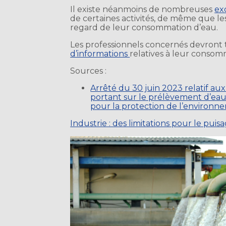
Il existe néanmoins de nombreuses
ex
de certaines activités, de même que les
regard de leur consommation d’eau.
Les professionnels concernés devront t
d’informations
relatives à leur consom
Sources :
Arrêté du 30 juin 2023 relatif au
portant sur le prélèvement d’eau 
pour la protection de l’environn
Industrie : des limitations pour le pui