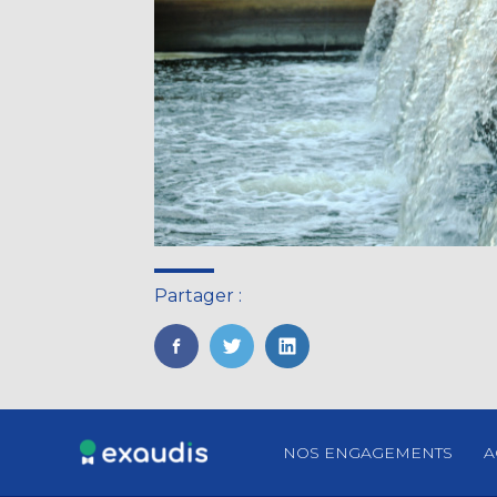
Partager :
FaceBook
Twitter
LinkedIn
Footer
NOS ENGAGEMENTS
A
Principale