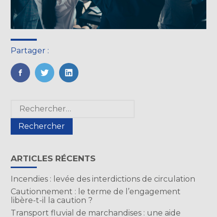
Partager :
FaceBook
Twitter
LinkedIn
Blog
Rechercher :
sidebar
ARTICLES RÉCENTS
Incendies : levée des interdictions de circulation
Cautionnement : le terme de l’engagement
libère-t-il la caution ?
Transport fluvial de marchandises : une aide