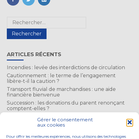
FaceBook
Twitter
LinkedIn
Blog
Rechercher :
sidebar
ARTICLES RÉCENTS
Incendies : levée des interdictions de circulation
Cautionnement : le terme de l’engagement
libère-t-il la caution ?
Transport fluvial de marchandises : une aide
financière bienvenue
Succession : les donations du parent renonçant
comptent-elles ?
Encadrement des loyers : une année de plus
Gérer le consentement
aux cookies
COMMENTAIRES RÉCENTS
Pour offrir les meilleures expériences, nous utilisons des technologies