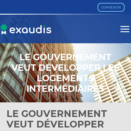
CONNEXION
Aller
au
contenu
LE GOUVERNEMENT
VEUT DÉVELOPPER LES
LOGEMENTS
INTERMÉDIAIRES
LE GOUVERNEMENT
VEUT DÉVELOPPER