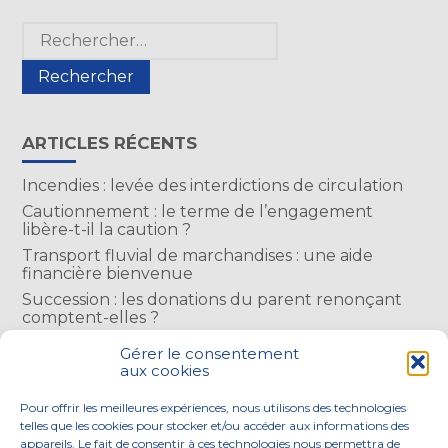
Blog
Rechercher :
sidebar
ARTICLES RÉCENTS
Incendies : levée des interdictions de circulation
Cautionnement : le terme de l’engagement
libère-t-il la caution ?
Transport fluvial de marchandises : une aide
financière bienvenue
Succession : les donations du parent renonçant
comptent-elles ?
Encadrement des loyers : une année de plus
Gérer le consentement
aux cookies
COMMENTAIRES RÉCENTS
Pour offrir les meilleures expériences, nous utilisons des technologies
telles que les cookies pour stocker et/ou accéder aux informations des
appareils. Le fait de consentir à ces technologies nous permettra de