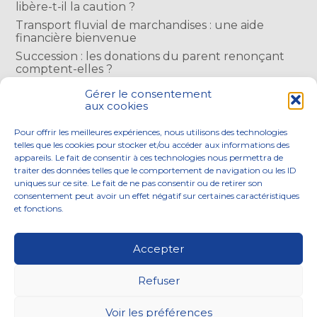
libère-t-il la caution ?
Transport fluvial de marchandises : une aide
financière bienvenue
Succession : les donations du parent renonçant
comptent-elles ?
Encadrement des loyers : une année de plus
Gérer le consentement
aux cookies
COMMENTAIRES RÉCENTS
Pour offrir les meilleures expériences, nous utilisons des technologies
telles que les cookies pour stocker et/ou accéder aux informations des
appareils. Le fait de consentir à ces technologies nous permettra de
traiter des données telles que le comportement de navigation ou les ID
uniques sur ce site. Le fait de ne pas consentir ou de retirer son
consentement peut avoir un effet négatif sur certaines caractéristiques
Footer
et fonctions.
NOS ENGAGEMENTS
ACCOMPAGNEMENT
Principale
SOLUTIONS NUMÉRIQUES
ACTUALITÉS
Accepter
NOUS REJOINDRE
CONTACTEZ-NOUS
Refuser
Footer
PLAN DU SITE
MENTIONS LÉGALES
Voir les préférences