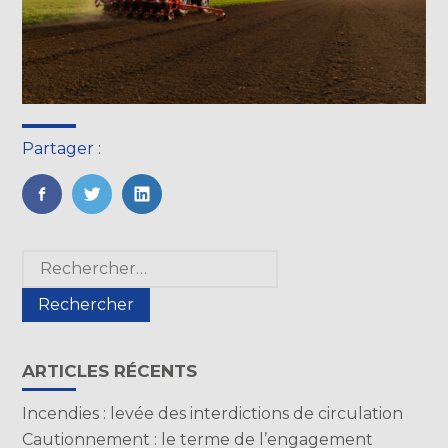
Partager :
FaceBook
Twitter
LinkedIn
Blog
Rechercher :
sidebar
ARTICLES RÉCENTS
Incendies : levée des interdictions de circulation
Cautionnement : le terme de l’engagement