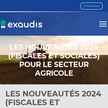
CONNEXION
Aller
au
contenu
LES NOUVEAUTÉS 2024
(FISCALES ET SOCIALES)
POUR LE SECTEUR
AGRICOLE
LES NOUVEAUTÉS 2024
(FISCALES ET