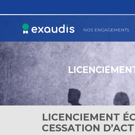
Principal
NOS ENGAGEMENTS
Aller
au
contenu
LICENCIEMENT
LICENCIEMENT ÉC
CESSATION D’ACT