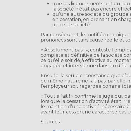
que les licenciements ont eu lieu 
la société n’était pas encore effect
qu’une autre société du groupe a
en cessation, en prenant en char
de cette société.
Par conséquent, le motif économique n
prononcés sont sans cause réelle et sé
« Absolument pas ! », conteste l’employ
complète et définitive de la société c
ce qu’elle soit déjà effective au mome
engagée et intervienne dans un délai 
Ensuite, la seule circonstance que d’a
de même nature ne fait pas, par elle-m
l’employeur soit regardée comme totale
« Tout à fait ! » confirme le juge qui,
lors que la cessation d’activité étai
le maintien d’une activité, nécessaire 
avant leur cession, ne caractérise pas u
Sources :