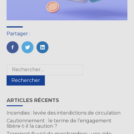
Partager :
FaceBook
Twitter
LinkedIn
Blog
Rechercher :
sidebar
ARTICLES RÉCENTS
Incendies : levée des interdictions de circulation
Cautionnement : le terme de l’engagement
libère-t-il la caution ?
Transport fluvial de marchandises : une aide