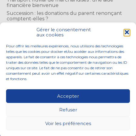
financière bienvenue
Succession : les donations du parent renonçant
comptent-elles ?
Encadrement des loyers : une année de plus
Gérer le consentement
aux cookies
COMMENTAIRES RÉCENTS
Pour offrir les meilleures expériences, nous utilisons des technologies
telles que les cookies pour stocker et/ou accéder aux informations des
appareils. Le fait de consentir à ces technologies nous permettra de
traiter des données telles que le comportement de navigation ou les ID
uniques sur ce site. Le fait de ne pas consentir ou de retirer son
consentement peut avoir un effet négatif sur certaines caractéristiques
Footer
et fonctions.
NOS ENGAGEMENTS
ACCOMPAGNEMENT
Principale
SOLUTIONS NUMÉRIQUES
ACTUALITÉS
Accepter
NOUS REJOINDRE
CONTACTEZ-NOUS
Refuser
Footer
PLAN DU SITE
MENTIONS LÉGALES
Voir les préférences
CONCEPTION ET RÉALISATION
CLASSE 7