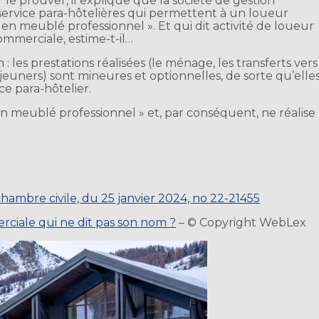
ur le prouver, il explique que la société de gestion
service para-hôtelières qui permettent à un loueur
en meublé professionnel ». Et qui dit activité de loueur
ommerciale, estime-t-il…
n : les prestations réalisées (le ménage, les transferts vers
éjeuners) sont mineures et optionnelles, de sorte qu’elle
ce para-hôtelier.
en meublé professionnel » et, par conséquent, ne réalise
chambre civile, du 25 janvier 2024, no 22-21455
rciale qui ne dit pas son nom ?
– © Copyright WebLex