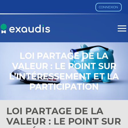
CONNEXION
Aller
au
contenu
LOI PARTAGE DE LA
VALEUR : LE POINT SUR
L’INTÉRESSEMENT ET LA
PARTICIPATION
LOI PARTAGE DE LA
VALEUR : LE POINT SUR