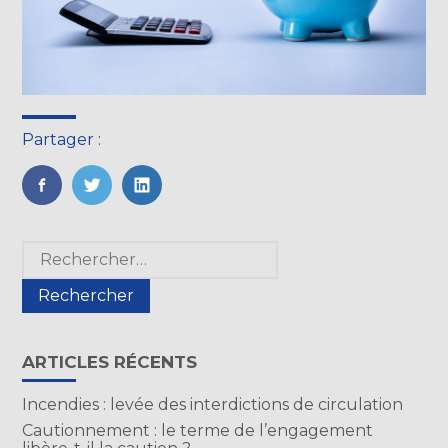
Partager :
FaceBook
Twitter
LinkedIn
Blog
Rechercher :
sidebar
ARTICLES RÉCENTS
Incendies : levée des interdictions de circulation
Cautionnement : le terme de l’engagement