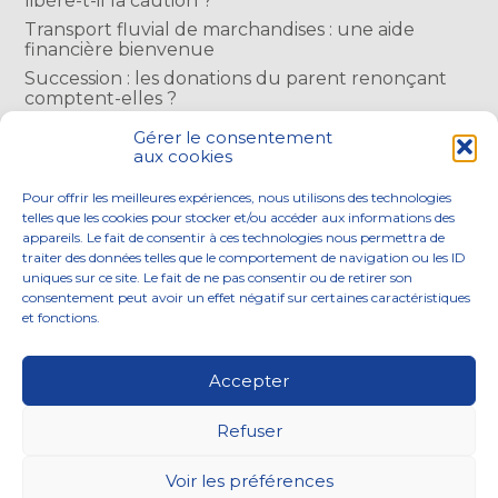
libère-t-il la caution ?
Transport fluvial de marchandises : une aide
financière bienvenue
Succession : les donations du parent renonçant
comptent-elles ?
Encadrement des loyers : une année de plus
Gérer le consentement
aux cookies
COMMENTAIRES RÉCENTS
Pour offrir les meilleures expériences, nous utilisons des technologies
telles que les cookies pour stocker et/ou accéder aux informations des
appareils. Le fait de consentir à ces technologies nous permettra de
traiter des données telles que le comportement de navigation ou les ID
uniques sur ce site. Le fait de ne pas consentir ou de retirer son
consentement peut avoir un effet négatif sur certaines caractéristiques
Footer
et fonctions.
NOS ENGAGEMENTS
ACCOMPAGNEMENT
Principale
SOLUTIONS NUMÉRIQUES
ACTUALITÉS
Accepter
NOUS REJOINDRE
CONTACTEZ-NOUS
Refuser
Footer
PLAN DU SITE
MENTIONS LÉGALES
Voir les préférences