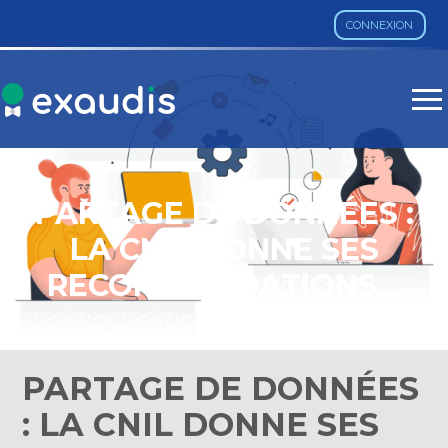
CONNEXION
Aller
au
contenu
PARTAGE DE DONNÉES :
LA CNIL DONNE SES
RECOMMANDATIONS…
PARTAGE DE DONNÉES
: LA CNIL DONNE SES