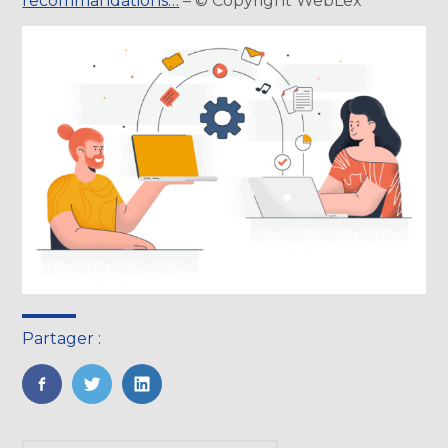
recommandations…
– © Copyright WebLex
Partager :
FaceBook
Twitter
LinkedIn
Rechercher :