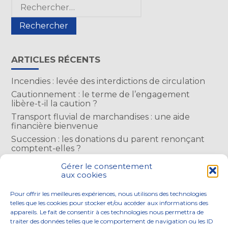
Blog
Rechercher :
sidebar
ARTICLES RÉCENTS
Incendies : levée des interdictions de circulation
Cautionnement : le terme de l’engagement
libère-t-il la caution ?
Transport fluvial de marchandises : une aide
financière bienvenue
Succession : les donations du parent renonçant
comptent-elles ?
Encadrement des loyers : une année de plus
Gérer le consentement
aux cookies
COMMENTAIRES RÉCENTS
Pour offrir les meilleures expériences, nous utilisons des technologies
telles que les cookies pour stocker et/ou accéder aux informations des
appareils. Le fait de consentir à ces technologies nous permettra de
traiter des données telles que le comportement de navigation ou les ID