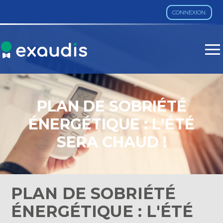
CONNEXION
Aller
au
contenu
PLAN DE SOBRIÉTÉ
ÉNERGÉTIQUE : L'ÉTÉ
SERA CHAUD !
PLAN DE SOBRIÉTÉ
ÉNERGÉTIQUE : L'ÉTÉ