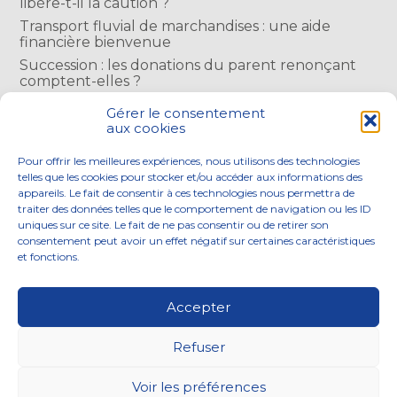
libère-t-il la caution ?
Transport fluvial de marchandises : une aide
financière bienvenue
Succession : les donations du parent renonçant
comptent-elles ?
Encadrement des loyers : une année de plus
Gérer le consentement
aux cookies
COMMENTAIRES RÉCENTS
Pour offrir les meilleures expériences, nous utilisons des technologies
telles que les cookies pour stocker et/ou accéder aux informations des
appareils. Le fait de consentir à ces technologies nous permettra de
traiter des données telles que le comportement de navigation ou les ID
uniques sur ce site. Le fait de ne pas consentir ou de retirer son
consentement peut avoir un effet négatif sur certaines caractéristiques
Footer
et fonctions.
NOS ENGAGEMENTS
ACCOMPAGNEMENT
Principale
SOLUTIONS NUMÉRIQUES
ACTUALITÉS
Accepter
NOUS REJOINDRE
CONTACTEZ-NOUS
Refuser
Footer
PLAN DU SITE
MENTIONS LÉGALES
Voir les préférences