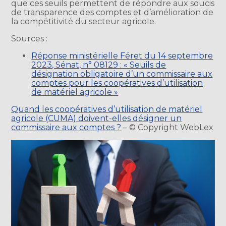
que ces seuils permettent de répondre aux soucis
de transparence des comptes et d’amélioration de
la compétitivité du secteur agricole.
Sources :
Réponse ministérielle Féret du 14 septembre
2023, Sénat, n° 08129 : « Seuils de
désignation obligatoire d’un commissaire aux
comptes pour les coopératives d’utilisation
de matériel agricole »
Quand les coopératives d’utilisation de matériel
agricole (CUMA) doivent-elles désigner un
commissaire aux comptes ?
– © Copyright WebLex