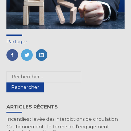
Partager :
FaceBook
Twitter
LinkedIn
Blog
Rechercher :
sidebar
ARTICLES RÉCENTS
Incendies : levée des interdictions de circulation
Cautionnement : le terme de l’engagement