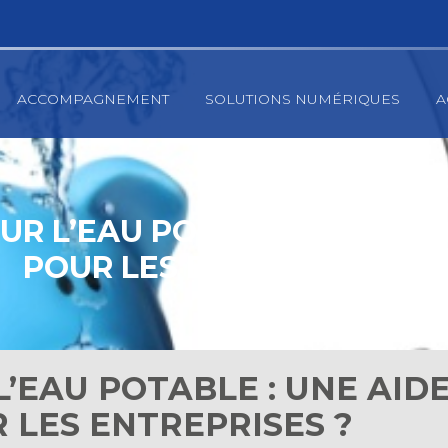
ACCOMPAGNEMENT
SOLUTIONS NUMÉRIQUES
A
R L’EAU POTABLE : UNE AI
POUR LES ENTREPRISES ?
’EAU POTABLE : UNE AID
 LES ENTREPRISES ?