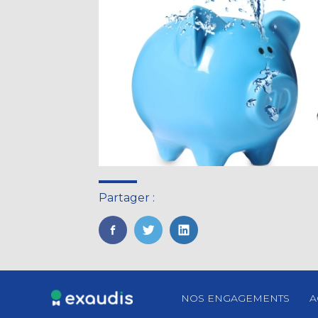
Partager :
FaceBook
Twitter
LinkedIn
Footer
NOS ENGAGEMENTS
A
Principale