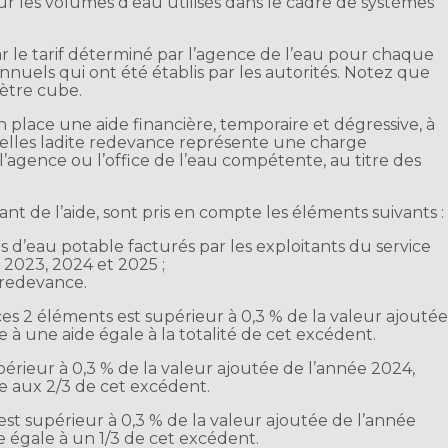
ur les volumes d’eau utilisés dans le cadre de systèmes
ar le tarif déterminé par l’agence de l’eau pour chaque
nnuels qui ont été établis par les autorités. Notez que
mètre cube.
 place une aide financière, temporaire et dégressive, à
uelles ladite redevance représente une charge
l’agence ou l’office de l’eau compétente, au titre des
ant de l’aide, sont pris en compte les éléments suivants :
d’eau potable facturés par les exploitants du service
 2023, 2024 et 2025 ;
a redevance.
ces 2 éléments est supérieur à 0,3 % de la valeur ajouté
le à une aide égale à la totalité de cet excédent.
périeur à 0,3 % de la valeur ajoutée de l’année 2024,
ale aux 2/3 de cet excédent.
 est supérieur à 0,3 % de la valeur ajoutée de l’année
de égale à un 1/3 de cet excédent.