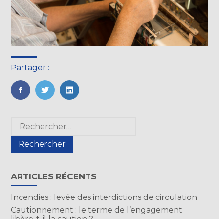
Partager :
FaceBook
Twitter
LinkedIn
Blog
Rechercher :
sidebar
ARTICLES RÉCENTS
Incendies : levée des interdictions de circulation
Cautionnement : le terme de l’engagement
libère-t-il la caution ?