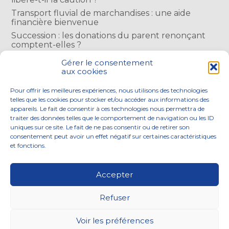
Transport fluvial de marchandises : une aide
financière bienvenue
Succession : les donations du parent renonçant
comptent-elles ?
Encadrement des loyers : une année de plus
Gérer le consentement
aux cookies
COMMENTAIRES RÉCENTS
Pour offrir les meilleures expériences, nous utilisons des technologies
telles que les cookies pour stocker et/ou accéder aux informations des
appareils. Le fait de consentir à ces technologies nous permettra de
traiter des données telles que le comportement de navigation ou les ID
uniques sur ce site. Le fait de ne pas consentir ou de retirer son
consentement peut avoir un effet négatif sur certaines caractéristiques
Footer
et fonctions.
NOS ENGAGEMENTS
ACCOMPAGNEMENT
Principale
SOLUTIONS NUMÉRIQUES
ACTUALITÉS
Accepter
NOUS REJOINDRE
CONTACTEZ-NOUS
Refuser
Footer
PLAN DU SITE
MENTIONS LÉGALES
Voir les préférences