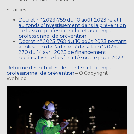
Sources :
Décret n° 2023-759 du 10 août 2023 relatif
au fonds d’investissement dans la prévention
de l’usure professionnelle et au compte
professionnel de prévention
Décret n° 2023-760 du 10 août 2023 portant
application de l’article 17 de la loi n° 2023-
270 du 14 avril 2023 de financement
rectificative de la sécurité sociale pour 2023
Réforme des retraites : le point sur le compte
professionnel de prévention
– © Copyright
WebLex