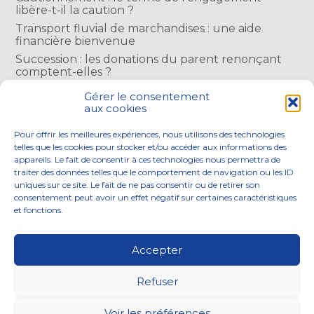
libère-t-il la caution ?
Transport fluvial de marchandises : une aide
financière bienvenue
Succession : les donations du parent renonçant
comptent-elles ?
Encadrement des loyers : une année de plus
Gérer le consentement
aux cookies
COMMENTAIRES RÉCENTS
Pour offrir les meilleures expériences, nous utilisons des technologies
telles que les cookies pour stocker et/ou accéder aux informations des
appareils. Le fait de consentir à ces technologies nous permettra de
traiter des données telles que le comportement de navigation ou les ID
uniques sur ce site. Le fait de ne pas consentir ou de retirer son
consentement peut avoir un effet négatif sur certaines caractéristiques
Footer
et fonctions.
NOS ENGAGEMENTS
ACCOMPAGNEMENT
Principale
SOLUTIONS NUMÉRIQUES
ACTUALITÉS
Accepter
NOUS REJOINDRE
CONTACTEZ-NOUS
Refuser
Footer
PLAN DU SITE
MENTIONS LÉGALES
Voir les préférences