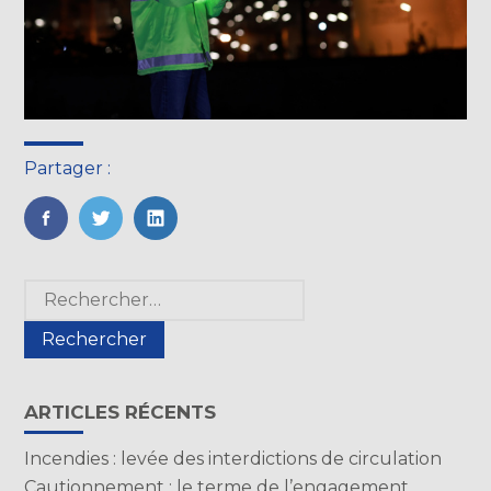
Partager :
FaceBook
Twitter
LinkedIn
Blog
Rechercher :
sidebar
ARTICLES RÉCENTS
Incendies : levée des interdictions de circulation
Cautionnement : le terme de l’engagement