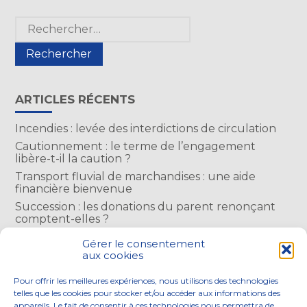
Blog
Rechercher :
sidebar
ARTICLES RÉCENTS
Incendies : levée des interdictions de circulation
Cautionnement : le terme de l’engagement
libère-t-il la caution ?
Transport fluvial de marchandises : une aide
financière bienvenue
Succession : les donations du parent renonçant
comptent-elles ?
Encadrement des loyers : une année de plus
Gérer le consentement
aux cookies
COMMENTAIRES RÉCENTS
Pour offrir les meilleures expériences, nous utilisons des technologies
telles que les cookies pour stocker et/ou accéder aux informations des
appareils. Le fait de consentir à ces technologies nous permettra de