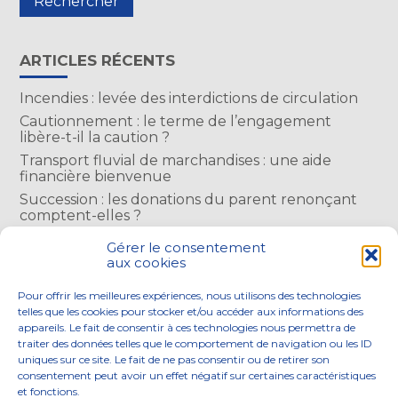
ARTICLES RÉCENTS
Incendies : levée des interdictions de circulation
Cautionnement : le terme de l’engagement
libère-t-il la caution ?
Transport fluvial de marchandises : une aide
financière bienvenue
Succession : les donations du parent renonçant
comptent-elles ?
Encadrement des loyers : une année de plus
Gérer le consentement
aux cookies
COMMENTAIRES RÉCENTS
Pour offrir les meilleures expériences, nous utilisons des technologies
telles que les cookies pour stocker et/ou accéder aux informations des
appareils. Le fait de consentir à ces technologies nous permettra de
traiter des données telles que le comportement de navigation ou les ID
uniques sur ce site. Le fait de ne pas consentir ou de retirer son
consentement peut avoir un effet négatif sur certaines caractéristiques
Footer
et fonctions.