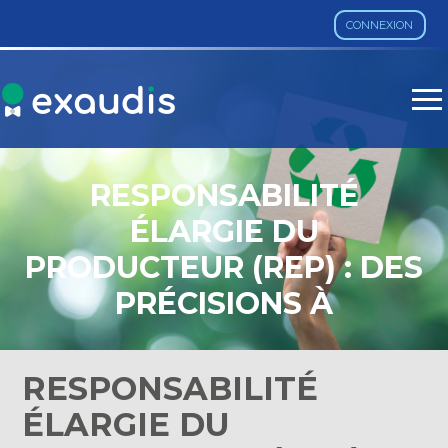
CONNEXION
Aller
au
contenu
RESPONSABILITÉ
ÉLARGIE DU
PRODUCTEUR (REP) : DES
PRÉCISIONS À
CONNAÎTRE !
RESPONSABILITÉ
ÉLARGIE DU