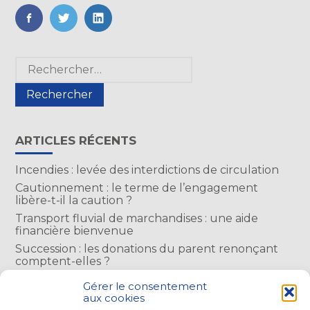
FaceBook
Twitter
LinkedIn
Blog
Rechercher :
sidebar
ARTICLES RÉCENTS
Incendies : levée des interdictions de circulation
Cautionnement : le terme de l’engagement
libère-t-il la caution ?
Transport fluvial de marchandises : une aide
financière bienvenue
Succession : les donations du parent renonçant
comptent-elles ?
Encadrement des loyers : une année de plus
Gérer le consentement
aux cookies