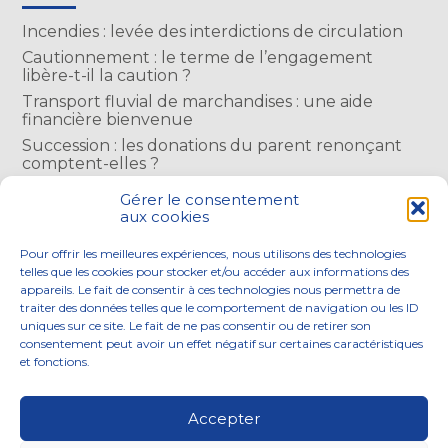
Incendies : levée des interdictions de circulation
Cautionnement : le terme de l’engagement
libère-t-il la caution ?
Transport fluvial de marchandises : une aide
financière bienvenue
Succession : les donations du parent renonçant
comptent-elles ?
Encadrement des loyers : une année de plus
Gérer le consentement
aux cookies
COMMENTAIRES RÉCENTS
Pour offrir les meilleures expériences, nous utilisons des technologies
telles que les cookies pour stocker et/ou accéder aux informations des
appareils. Le fait de consentir à ces technologies nous permettra de
traiter des données telles que le comportement de navigation ou les ID
uniques sur ce site. Le fait de ne pas consentir ou de retirer son
consentement peut avoir un effet négatif sur certaines caractéristiques
Footer
et fonctions.
NOS ENGAGEMENTS
ACCOMPAGNEMENT
Principale
SOLUTIONS NUMÉRIQUES
ACTUALITÉS
Accepter
NOUS REJOINDRE
CONTACTEZ-NOUS