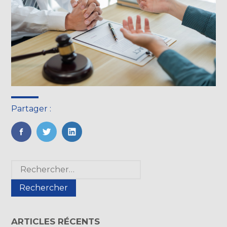
Partager :
FaceBook
Twitter
LinkedIn
Blog
Rechercher :
sidebar
ARTICLES RÉCENTS