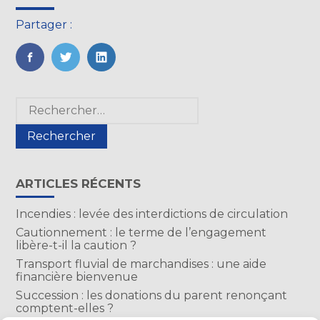
Partager :
FaceBook
Twitter
LinkedIn
Blog
Rechercher :
sidebar
ARTICLES RÉCENTS
Incendies : levée des interdictions de circulation
Cautionnement : le terme de l’engagement
libère-t-il la caution ?
Transport fluvial de marchandises : une aide
financière bienvenue
Succession : les donations du parent renonçant
comptent-elles ?