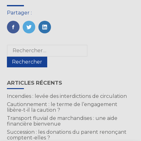
Partager :
FaceBook
Twitter
LinkedIn
Blog
Rechercher :
sidebar
ARTICLES RÉCENTS
Incendies : levée des interdictions de circulation
Cautionnement : le terme de l’engagement
libère-t-il la caution ?
Transport fluvial de marchandises : une aide
financière bienvenue
Succession : les donations du parent renonçant
comptent-elles ?