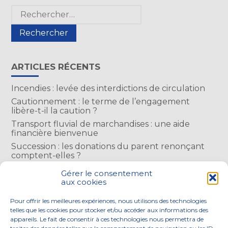
actualités
Blog
Rechercher :
sidebar
ARTICLES RÉCENTS
Incendies : levée des interdictions de circulation
Cautionnement : le terme de l’engagement
libère-t-il la caution ?
Transport fluvial de marchandises : une aide
financière bienvenue
Succession : les donations du parent renonçant
comptent-elles ?
Encadrement des loyers : une année de plus
Gérer le consentement
aux cookies
COMMENTAIRES RÉCENTS
Pour offrir les meilleures expériences, nous utilisons des technologies
telles que les cookies pour stocker et/ou accéder aux informations des
appareils. Le fait de consentir à ces technologies nous permettra de